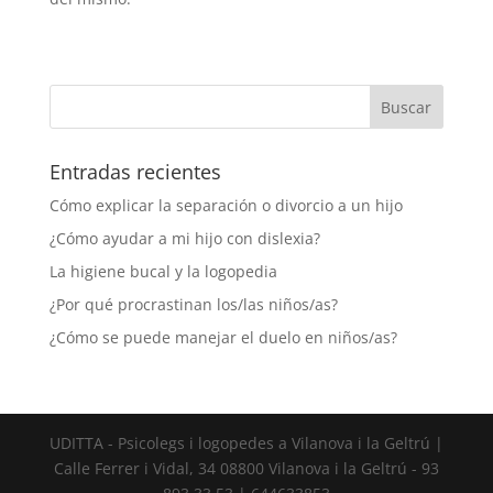
Entradas recientes
Cómo explicar la separación o divorcio a un hijo
¿Cómo ayudar a mi hijo con dislexia?
La higiene bucal y la logopedia
¿Por qué procrastinan los/las niños/as?
¿Cómo se puede manejar el duelo en niños/as?
UDITTA - Psicolegs i logopedes a Vilanova i la Geltrú |
Calle Ferrer i Vidal, 34 08800 Vilanova i la Geltrú - 93