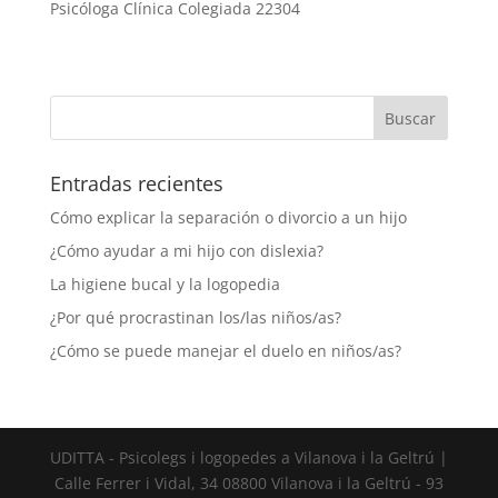
Psicóloga Clínica Colegiada 22304
Entradas recientes
Cómo explicar la separación o divorcio a un hijo
¿Cómo ayudar a mi hijo con dislexia?
La higiene bucal y la logopedia
¿Por qué procrastinan los/las niños/as?
¿Cómo se puede manejar el duelo en niños/as?
UDITTA - Psicolegs i logopedes a Vilanova i la Geltrú |
Calle Ferrer i Vidal, 34 08800 Vilanova i la Geltrú - 93